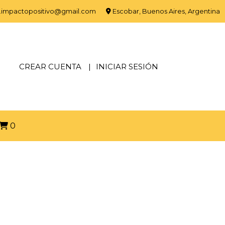
.impactopositivo@gmail.com
Escobar, Buenos Aires, Argentina
CREAR CUENTA
INICIAR SESIÓN
0